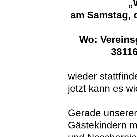
„
am Samstag, d
Wo: Vereins
3811
wieder stattfin
jetzt kann es w
Gerade unseren
Gästekindern mö