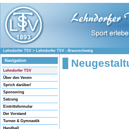
Lehndorfer TSV
>
Lehndorfer TSV - Braunschweig
Neugestal
Navigation
Navigation
Lehndorfer TSV
überspringen
Über den Verein
Sprich darüber!
Sponsoring
Satzung
Eintrittsformular
Der Vorstand
Turnen & Gymnastik
Handball