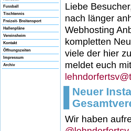
Liebe Besucher
Fussball
Tischtennis
nach länger an
Freizeit- Breitensport
Webhosting Anbi
Hallenpläne
Vereinsheim
kompletten Neu
Kontakt
viele der hier z
Öffnungszeiten
Impressum
meldet euch mit
Archiv
lehndorfertsv@t
Neuer Inst
Gesamtvere
Wir haben aufr
@lehndorfertsv