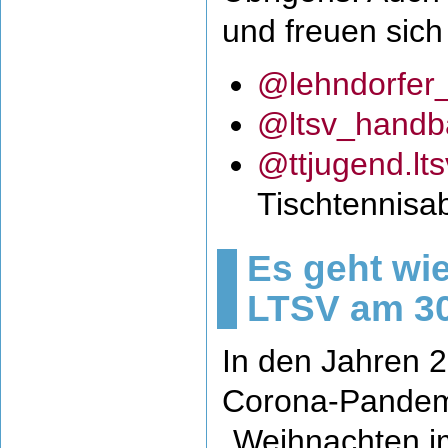
und freuen sich
@lehndorfer_
@ltsv_handba
@ttjugend.lts
Tischtennisab
Es geht wi
LTSV am 3
In den Jahren 
Corona-Pandemi
„Weihnachten i