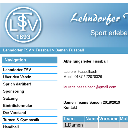
Lehndorfer TSV
>
Fussball
>
Damen Fussball
Navigation
Abteilungsleiter Fussball
Navigation
Lehndorfer TSV
Laurenz Hasselbach
überspringen
Mobil:
0157 / 72078326
Über den Verein
Sprich darüber!
laurenz.hasselbach@gmail.com
Sponsoring
Satzung
Damen Teams Saison 2018/2019
Eintrittsformular
Kontakt
Der Vorstand
Team
Name
Vorname
Mob
Turnen & Gymnastik
1.Damen
Handball