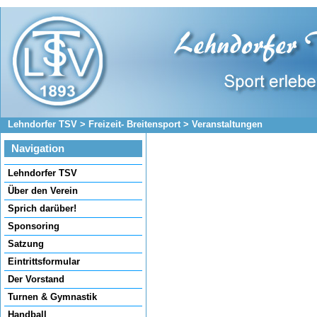
Lehndorfer TSV
>
Freizeit- Breitensport
>
Veranstaltungen
Navigation
Navigation
Lehndorfer TSV
überspringen
Über den Verein
Sprich darüber!
Sponsoring
Satzung
Eintrittsformular
Der Vorstand
Turnen & Gymnastik
Handball